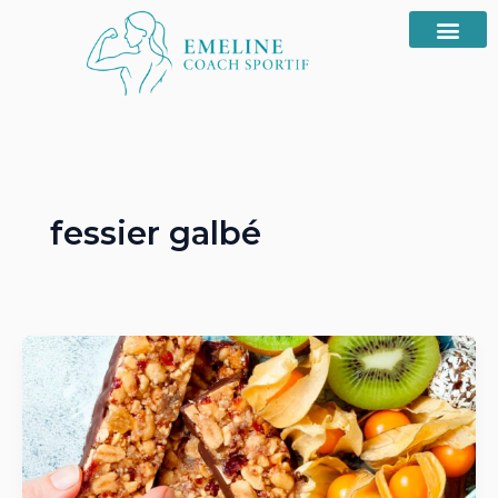
Aller
au
contenu
fessier galbé