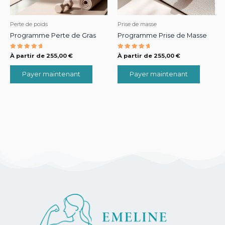
être
être
choisies
choisie
Perte de poids
Prise de masse
sur
sur
Programme Perte de Gras
Programme Prise de Masse
la
la
page
page
Note
Note
À partir de
255,00
€
À partir de
255,00
€
du
du
5.00
5.00
sur 5
sur 5
produit
produit
Payer maintenant
Payer maintenant